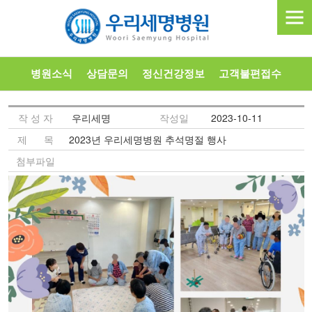
병원소식
상담문의
정신건강정보
고객불편접수
작 성 자
우리세명
작성일
2023-10-11
제 목
2023년 우리세명병원 추석명절 행사
첨부파일