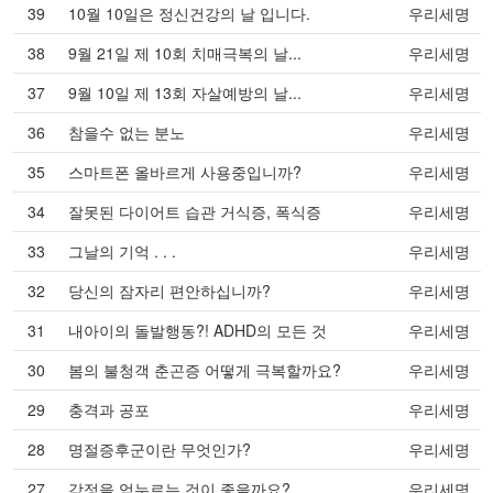
39
10월 10일은 정신건강의 날 입니다.
우리세명
38
9월 21일 제 10회 치매극복의 날...
우리세명
37
9월 10일 제 13회 자살예방의 날...
우리세명
36
참을수 없는 분노
우리세명
35
스마트폰 올바르게 사용중입니까?
우리세명
34
잘못된 다이어트 습관 거식증, 폭식증
우리세명
33
그날의 기억 . . .
우리세명
32
당신의 잠자리 편안하십니까?
우리세명
31
내아이의 돌발행동?! ADHD의 모든 것
우리세명
30
봄의 불청객 춘곤증 어떻게 극복할까요?
우리세명
29
충격과 공포
우리세명
28
명절증후군이란 무엇인가?
우리세명
27
감정을 억누르는 것이 좋을까요?
우리세명